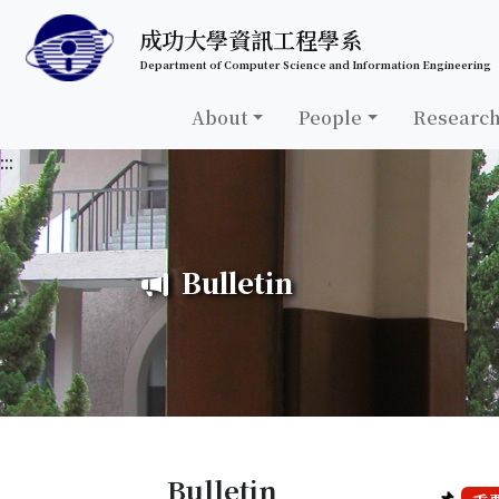
跳至中央內容區塊
成功大學資訊工程學系
Department of Computer Science and Information Engineering
About
People
Researc
:::
Bulletin
Bulletin
📌