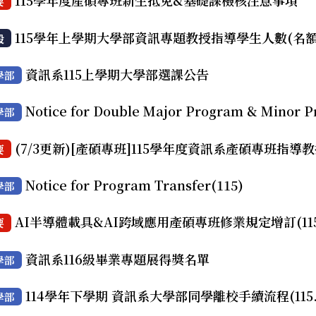
115學年度產碩專班新生抵免&基礎課檢核注意事項
要
115學年上學期大學部資訊專題教授指導學生人數(名額
般
資訊系115上學期大學部選課公告
學部
Notice for Double Major Program & Minor 
學部
(7/3更新)[產碩專班]115學年度資訊系產碩專班指導
要
Notice for Program Transfer(115)
學部
AI半導體載具&AI跨域應用產碩專班修業規定增訂(11
要
資訊系116級畢業專題展得獎名單
學部
114學年下學期 資訊系大學部同學離校手續流程(115.0
學部