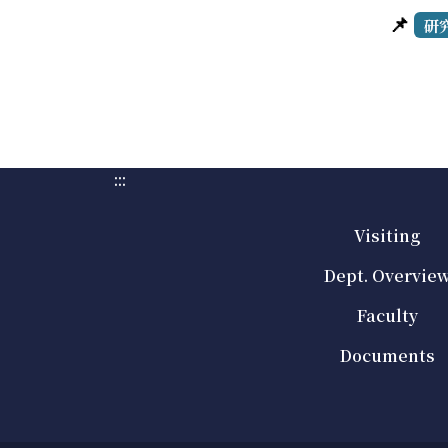
📌
研
:::
Visiting
Dept. Overvie
Faculty
Documents