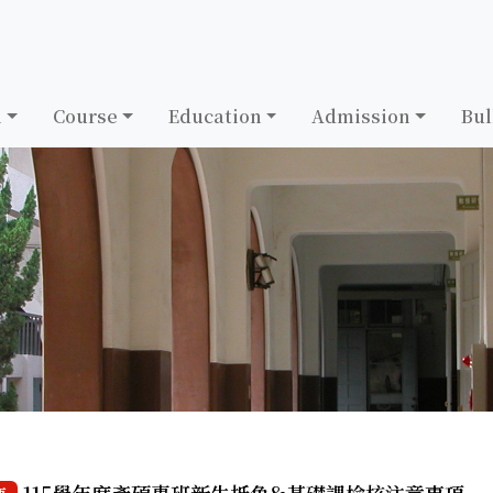
h
Course
Education
Admission
Bul