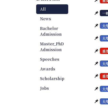
重
All
📌
一
News
📌
大
Bachelor
Admission
📌
大
Master_PhD
Admission
📌
重
Speeches
📌
大
Awards
📌
重
Scholarship
📌
Jobs
大
📌
大