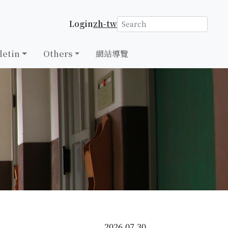
Login
zh-tw
letin
Others
網站導覽
2026.07.30