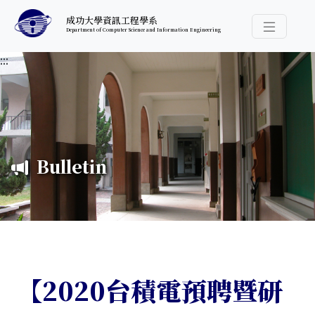
跳至中央內容區塊
成功大學資訊工程學系
Department of Computer Science and Information Engineering
導覽選
:::
Bulletin
【2020台積電預聘暨研