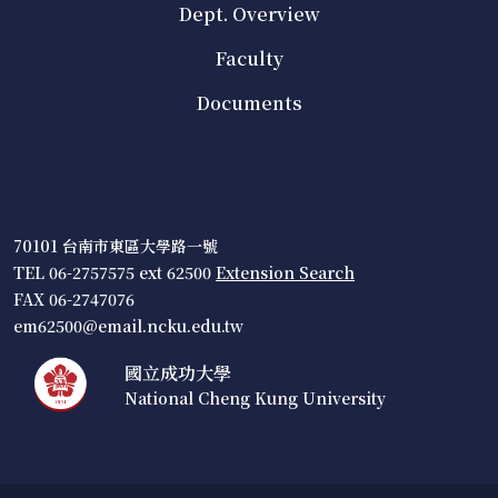
Dept. Overview
Faculty
Documents
70101 台南市東區大學路一號
TEL 06-2757575 ext 62500
Extension Search
FAX 06-2747076
em62500@email.ncku.edu.tw
國立成功大學
National Cheng Kung University