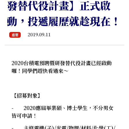
發替代役計畫】正式啟
動，投遞履歷就趁現在！
2019.09.11
重要
2020台積電預聘暨研發替代役計畫已經啟動
囉！同學們趕快看過來～
【招募對象】
- 2020應屆畢業碩、博士學生，不分男女
皆可申請！
- 主修電機(子)/光電/物理/材料/化學(工)/