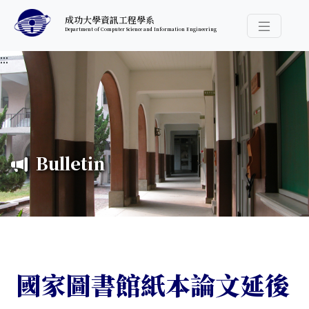
跳至中央內容區塊
成功大學資訊工程學系
Department of Computer Science and Information Engineering
導覽選
:::
Bulletin
國家圖書館紙本論文延後