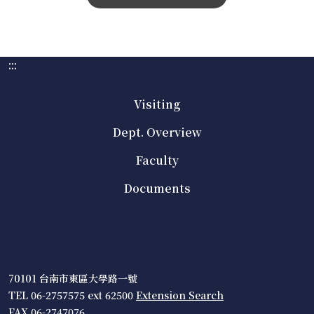
:::
Visiting
Dept. Overview
Faculty
Documents
70101 台南市東區大學路一號
TEL 06-2757575 ext 62500
Extension Search
FAX 06-2747076