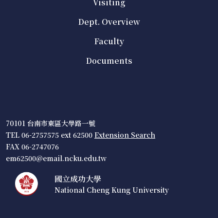
Visiting
Dept. Overview
Faculty
Documents
70101 台南市東區大學路一號
TEL 06-2757575 ext 62500
Extension Search
FAX 06-2747076
em62500@email.ncku.edu.tw
國立成功大學
National Cheng Kung University