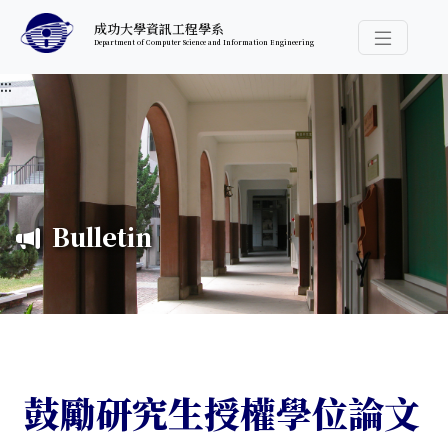
跳至中央內容區塊
成功大學資訊工程學系
Department of Computer Science and Information Engineering
導覽選
:::
Bulletin
鼓勵研究生授權學位論文