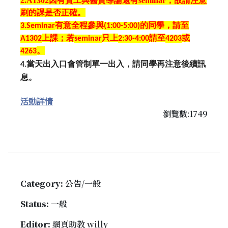
2.A1302
因有資工與醫資導論還有
seminar
，
故請注意
刷的課是否正確。
有意全程參與
的同學，
請至
3.Seminar
(1:00-5:00)
上課；若
只上
請
至
或
A1302
seminar
2:30-4:00
4203
。
4263
當天出入口會管制單一出入，請同學再注意後續訊
4.
息。
活動詳情
瀏覽數:1749
Category:
公告/一般
Status:
一般
Editor:
網頁助教 willy