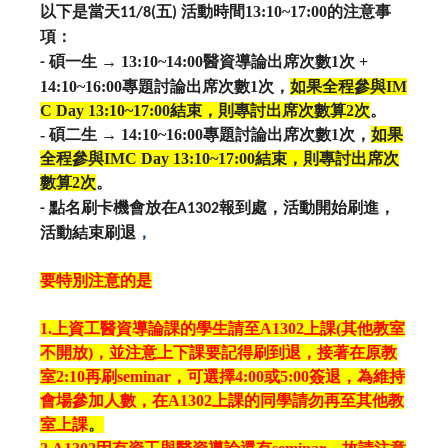
以下是當天
五
活動時間
13:10~17:00
的注意事
11/8(
)
項：
碩一生
→ 13:10~14:00
醫資導論出席次數
1
次
+
-
14:10~16:00
專題討論出席次數
1
次，
如果全程參與
IM
C Day 13:10~17:00
結束，則專討出席次數算
2
次
。
-
碩二生
→ 14:10~16:00
專題討論出席次數
1
次，
如果
全程參與
IM
C Day 13:10~17:00
結束，則專討出席次
數算
2
次
。
點名刷卡機會放在
報到處，活動開始刷進，
-
A1302
活動結束刷退
，
要特別注意的是
1.
上資工醫資導論課的學生請至
A1302
上課
(
其他教室
不開放
)
，並注意上下課要記得刷到退，接著在原教
室
2:10
再刷
sem
inar
，可選擇
4:00
或
5:00
簽退，為維持
會場參加人數，
在
A1302
上課的同學請勿再至其他教
室上課
。