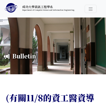
跳至中央內容區塊
成功大學資訊工程學系
Department of Computer Science and Information Engineering
導覽選
:::
Bulletin
(有關11/8的資工醫資導