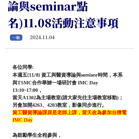
論與seminar點
名)11.08活動注意事項
2024.11.04
一般
各位同學
:
本週五
資工與醫資導論與
時間，本系
(11/8)
semianr
與
TSMC
合作舉辧一
場研討會
IMC Day
13:10~17:00
，
當天
A1302
為主場教室
(
請大家先往主場教室移動
)
；
另會加開
4263
、
4203
教室，影像同步進行
。
資工醫資導論課原是老師上課，當天改為參加台積電
IMC Day
為鼓勵學生全程參與，