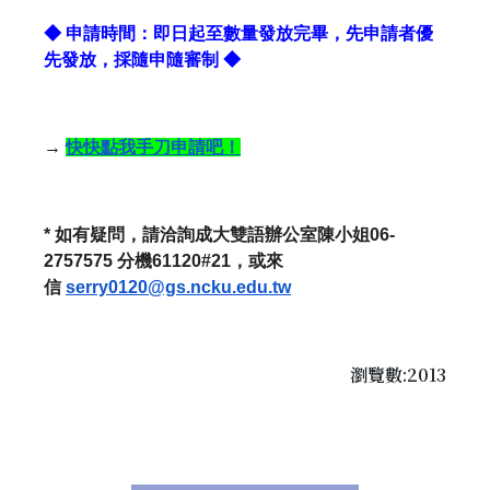
◆ 申請時間：即日起至數量發放完畢，先申請者優
先發放，
採隨申隨審制 ◆
→
快快點我手刀申請吧！
*
如有疑問，請洽詢成大雙語辦公室陳小姐
06-
2757575
分機
61120#21
，或來
信
serry0120@gs.ncku.edu.tw
瀏覽數:2013