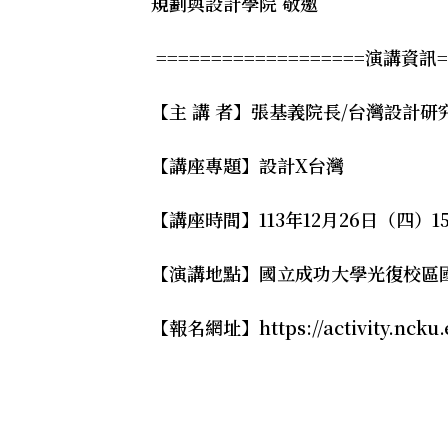
規劃與設計學院 敬邀
===================演講資訊==
【主 講 者】張基義院長/台灣設計研
【講座專題】設計X台灣
【講座時間】113年12月26日（四）15:
【演講地點】國立成功大學光復校區
【報名網址】https://activity.ncku.