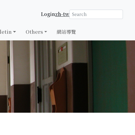
Login
zh-tw
letin
Others
網站導覽