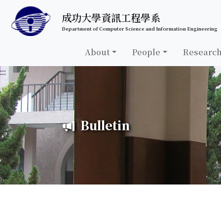
跳至中央內容區塊
成功大學資訊工程學系
Department of Computer Science and Information Engineering
About
People
Researc
:::
Bulletin