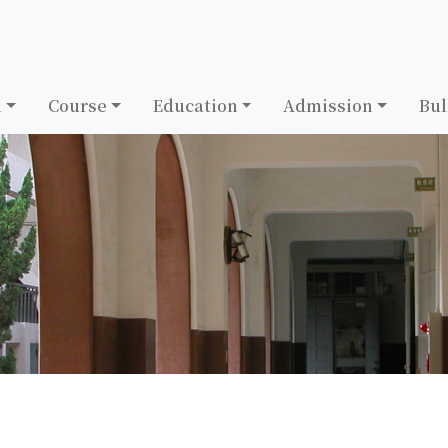
h
Course
Education
Admission
Bul