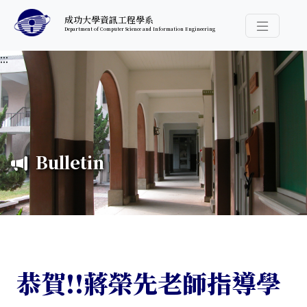
跳至中央內容區塊
成功大學資訊工程學系
Department of Computer Science and Information Engineering
導覽選
:::
Bulletin
恭賀!!蔣榮先老師指導學