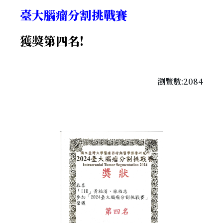
臺大腦瘤分割挑戰賽
獲獎
第四名!
瀏覽數:2084