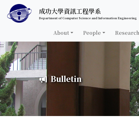
跳至中央內容區塊
成功大學資訊工程學系
Department of Computer Science and Information Engineering
About
People
Researc
:::
Bulletin