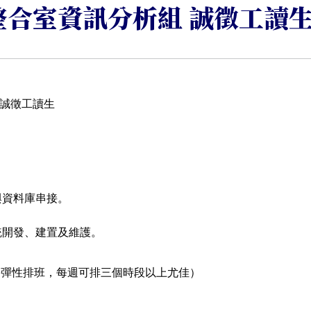
整合室資訊分析組 誠徵工讀
 誠徵工讀生
取與資料庫串接。
系統開發、建置及維護。
~17:00（彈性排班，每週可排三個時段以上尤佳）