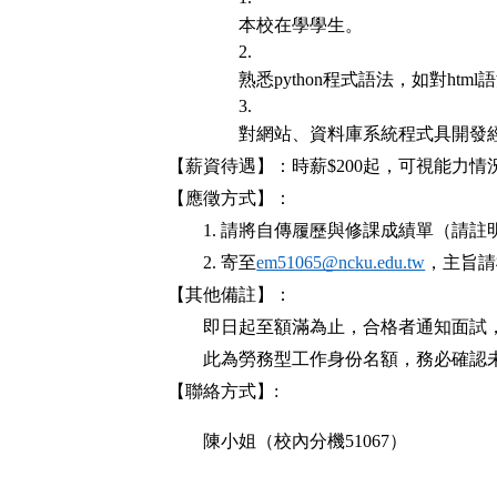
本校在學學生。
熟悉python程式語法，如對htm
對網站、資料庫系統程式具開發
【薪資待遇】：時薪$200起，可視能力情
【應徵方式】：
1. 請將自傳履歷與修課成績單（請
2. 寄至
em51065@ncku.edu.tw
，主旨請
【其他備註】：
即日起至額滿為止，合格者通知面試
此為勞務型工作身份名額，務必確認
【聯絡方式】: 
陳小姐（校內分機51067）