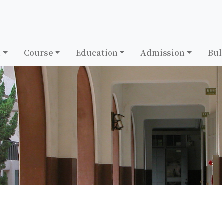
h
Course
Education
Admission
Bul