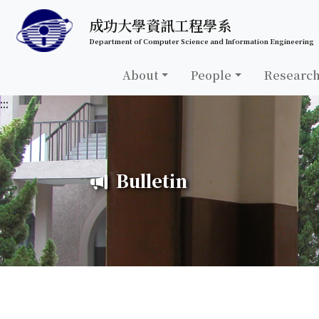
跳至中央內容區塊
成功大學資訊工程學系
Department of Computer Science and Information Engineering
About
People
Researc
:::
Bulletin