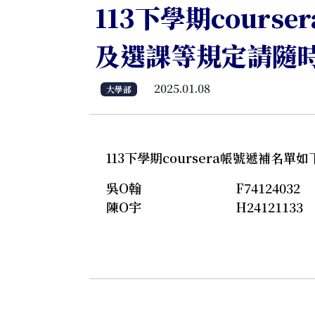
113下學期cours
及選課等規定請隨
2025.01.08
大學部
113下學期coursera帳號遞補名
吳O翰
F74124032
陳O宇
H24121133