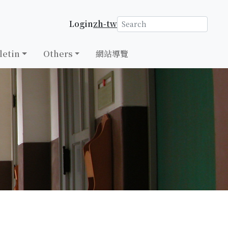
Login
zh-tw
letin
Others
網站導覽