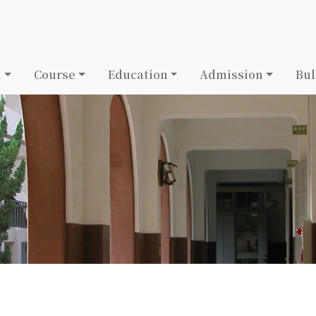
h
Course
Education
Admission
Bul