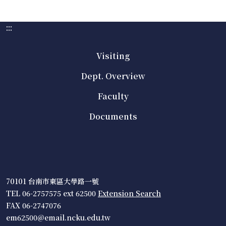
:::
Visiting
Dept. Overview
Faculty
Documents
70101 台南市東區大學路一號
TEL 06-2757575 ext 62500
Extension Search
FAX 06-2747076
em62500@email.ncku.edu.tw