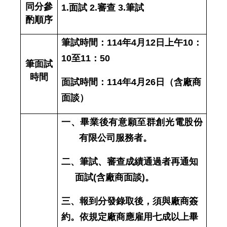
同分參
1.
面試
2.
審查
3.
筆試
酌順序
筆試時間：
114
年
4
月
12
日上午
10
：
10
至
11
：
50
筆面試
時間
面試時間：
114
年
4
月
26
日（含廠商
面談）
一、畢業後有意願至
群創光電
股份
有限公司服務者。
二、筆試、審查成績通過者再通知
面試
(
含廠商面談
)
。
三、報到分發錄取後，須與廠商簽
約。依規定廠商應雇用七成以上畢