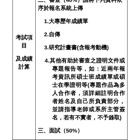
二、
審查（
40%
）請將下列資料依
序於報名系統上傳
1.
大專歷年成績單
2.
自傳
考試項
目
3.
研究計畫書
(
含報考動機
)
及成績
4.
其他有助於審查之證明文件或
計算
專題報告等，如：近兩年報
考資訊所碩士班成績單或碩
士在學證明等
(
專題作品為多
人合作者，須詳細註明合作
者姓名及自己所負責部分，
並請指導老師或系所主管簽
名，若有不實者，不予錄取
)
三、
面試（
50%
）