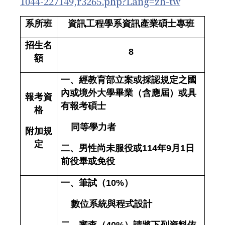
1044-227149,r3265.php?Lang=zh-tw
系所班
資訊工程學系資訊產業碩士專班
招生名
8
額
一、經教育部立案或採認規定之國
內或境外大學畢業（含應屆）或具
報考資
有報考碩士
格
同等學力者
附加規
定
二、
男性尚未服役或
114
年
9
月
1
日
前役畢或免役
一、
筆試（
10%
）
數位系統與程式設計