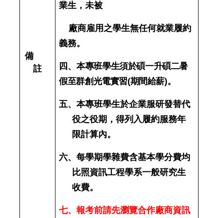
業生，未被
廠商雇用之學生無任何就業履約
義務。
備
四、
本專班學生須於碩一升碩二暑
註
假至群創光電實習
(
期間給薪
)
。
五、
本專班學生於企業服研發替代
役之役期，得列入履約服務年
限計算內。
六、每學期學雜費含基本學分費均
比照資訊工程學系一般研究生
收費。
七、報考前請先瀏覽合作廠商資訊