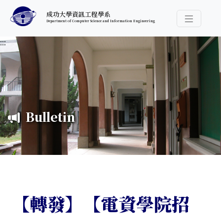
跳至中央內容區塊
成功大學資訊工程學系
Department of Computer Science and Information Engineering
導覽選
:::
Bulletin
【轉發】【電資學院招