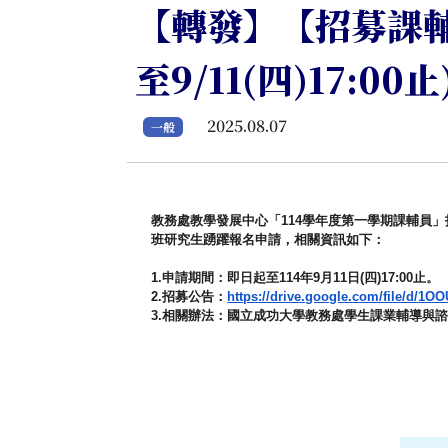
【轉發】【招募課輔
至9/11(四)17:00止
2025.08.07
一般
教務處教學發展中心「
114
學年度第一學期課輔員」
班研究生踴躍報名申請，相關資訊如下：
1.
申請期間：即日起至
114
年
9
月
11
日
(
四
)17:00
止。
2.
招募公告：
https://drive.google.
com/file/d/
1OO
3.
相關辦法：國立成功大學教務處學生課業輔導與