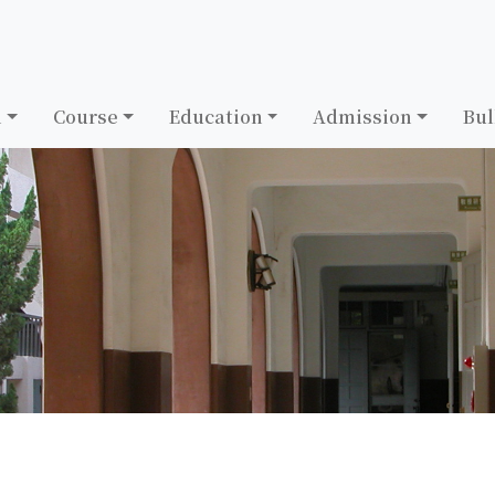
h
Course
Education
Admission
Bul