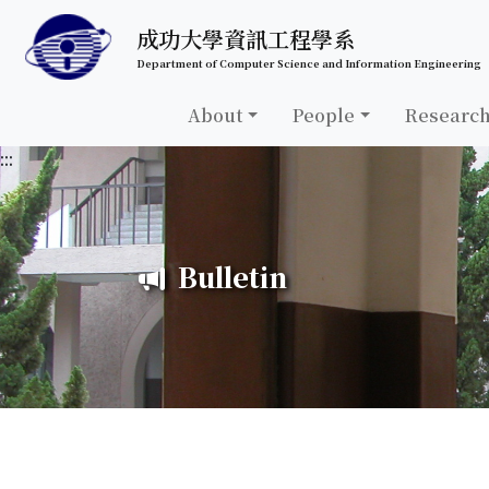
跳至中央內容區塊
成功大學資訊工程學系
Department of Computer Science and Information Engineering
About
People
Researc
:::
Bulletin