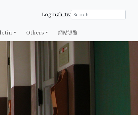
Login
zh-tw
letin
Others
網站導覽