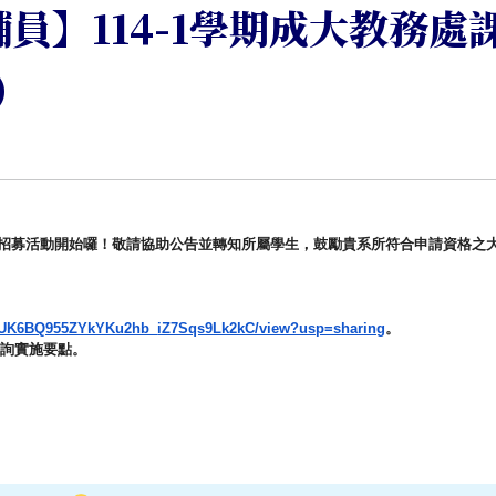
員】114-1學期成大教務處
)
招募活動開始囉！敬請協助公告並轉知所屬學生，
鼓勵貴系所符合申請資格之
UK6BQ955ZYkYKu2hb_
iZ7Sqs9Lk2kC/view?usp=sharing
。
諮詢實施要點。