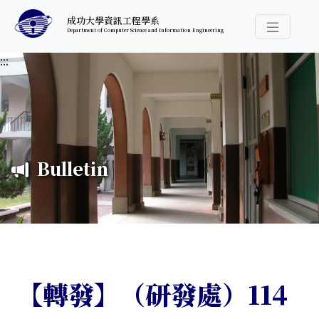
跳至中央內容區塊
成功大學資訊工程學系
Department of Computer Science and Information Engineering
導覽選
:::
Bulletin
【轉發】（研發處）114