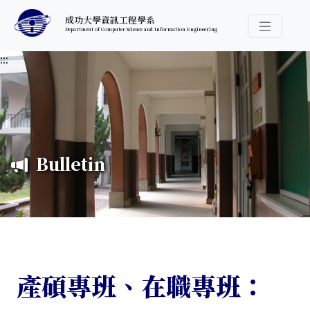
跳至中央內容區塊
成功大學資訊工程學系
Department of Computer Science and Information Engineering
導覽選
:::
Bulletin
產碩專班、在職專班：