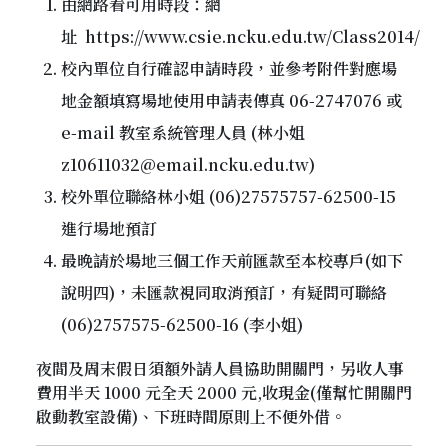
由網路看可用時段：網
址
https://www.csie.ncku.edu.tw/Class2014/
校內單位自行確認申請時段，並參考附件對應場
地金額填寫場地使用申請表傳真 06-2747076 或
e-mail 教室系統管理人員 (林小姐
z10611032@email.ncku.edu.tw)
校外單位聯絡林小姐 (06)27575757-62500-15
進行場地預訂
最晚請於場地三個工作天前匯款至本校專戶(如下
說明四)，未匯款視同取消預訂，有疑問可聯絡
(06)2757575-62500-16 (李小姐)
夜間及周末假日須額外請人員協助開關門，另收人事
費用半天 1000 元全天 2000 元,收現金(僅幫忙開關門
啟動教室設備)、下班時間原則上不便外借。