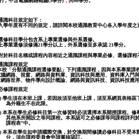
分
)
，
不含電
腦
網路概論
(3
學分
)
，
共
66
學分。
通識科目規定如下：
入學年度有不同的規定，請詳閱本校通識
教育中心各入學年度之
。
選修科目學分包含系上專業選修與外系選修。
上專業選修須修滿
21
學分以上，外系選修至多承認
21
學分。
對於科目名稱或課程內容相近之通識課程與專業必修、選修課程
通識課程規定
本校「分類通識課程選修要點」下列通識課程，因與本系專業課
電腦網路、視窗、網路與資料庫、資訊科技與應用、資料庫入門
Ｗ網路世界、物件導向設計概論、網路與資訊科技、資訊科技應
必修課程規定
1)
學生須在本班上課，若因故須至他班上課，須至系網頁表格區下
為外籍生不在此限。
2)
本系在學生必修科目第一次修習時必須選擇本系開授課程。修
其他系所開設之等同課程。本系認可之必修課等同課程詳列
課程表
”
中。
3)
本系在學生如申請國際交換，於交換期間修讀必修科目不受本
分，須向課程委員會申請審核認訂。