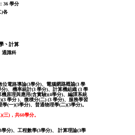
：
36
學分
二
)
各
學、
計算
、通識科
數位電路導論
(3
學分
)
、
電
腦
網路概論
(3
學
學分
)
、機率統計
(3
學分
)
、計算機組織
(3
學
算機原理與應用
(
含實驗
)(4
學分
)
、編譯系統
一
)(3
學分
)
、微積分
(
二
) (3
學分
)
、服務學習
理學
(
一
)(3
學分
)
、普通物理學
(
二
)(3
學分
)
。
二
)(
三
)
，
共
60
學分。
3
學分
)
、工程數學
(3
學分
)
、 計算理論
(3
學