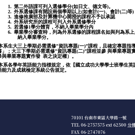
1.
第二外語課可列入選修學分
(
如日文、德文等
)
。
2.
外系選修課有開設兩個學期以上
(
如會計
(
一
)
、會計
(
二
)
等
)
3.
進修推廣部
及計算機中心開授
的課程不予以承認
4.
外系研究所的課程可列入外系選修學分
5.
若選修
1
學分體育，不納入畢業學分內
6.
畢業學分審查時，列為外系選修的課程課名如與列為系上
納入畢業學分。
本系生大三
上
學期必需選修
”
資訊專題
(
一
)”
課程，且確定專題指
書」；大
三下
學期必需選修
”
資訊專題
(
二
)”
課程並參
與畢業專題
參與畢業專題實作發
表之決定權）。
本系各學年英語能力指標規定，依【國立成功大學學士班學生英
語能力及成就檢定系統公告規定。
70101 台南市東區大學路一號
TEL 06-2757575 ext 62500
分
FAX 06-2747076