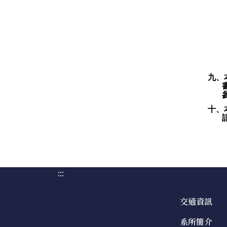
九、
十、
:::
交通資訊
系所簡介