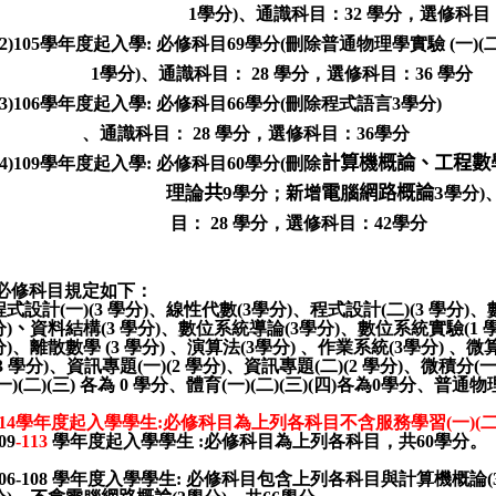
1
學分
)
、通識科目：
32
學分，選修科目
(2)105
學年度起入學
:
必修科目
69
學分
(
刪除普通物理學實驗
(
一
)(
1
學分
)
、通識科目：
28
學分，選修科目：
36
學分
(3)106
學年度起入學
:
必修科目
66
學分
(
刪除程式語言
3
學分
)
、通識科目：
28
學分，選修科目：
36
學分
計算機概論、工程數
(4)109
學年度起入學
:
必修科目
60
學分
(
刪除
理論
共
9
電
腦
網路概論
3
學分；
新增
學分
)
目：
28
學分，選修科目：
42
學分
必修科目規定如下：
程式設計
(
一
)(3
學分
)
、線性代數
(3
學分
)
、程式設計
(
二
)(3
學分
)
、
分
)
、
資料結構
(3
學分
)
、數位系統導論
(3
學分
)
、數位系統實驗
(1
分
)
、離散數學
(3
學分
)
、演算法
(3
學分
)
、作業系統
(3
學分
)
、微
3
學分
)
、資訊專題
(
一
)(2
學分
)
、資訊專題
(
二
)(2
學分
)
、微積分
(
一
)(
二
)(
三
)
各為
0
學分、體育
(
一
)(
二
)(
三
)(
四
)
各為
0
學分、普通物
14
學年度起入學學生
:
必修科目為上列各科目不含服務學習
(
一
)(
09
-113
學年度起入學學生
:
必修科目為上列各科目，共
60
學分。
06-108
學年度入學學生
:
必修科目包含上列各科目與計算機概論
(