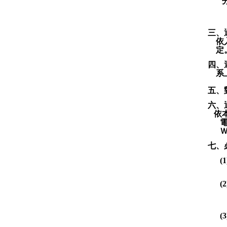
三、
依
定
四、
系
五、
六、
依
七、
(
(
(