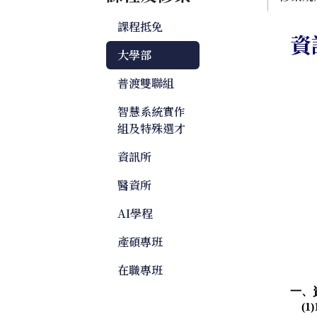
課程抵免
資
大學部
普渡雙聯組
智慧系統實作
組及特殊選才
資訊所
醫資所
AI學程
產碩專班
在職專班
一、
(1)1