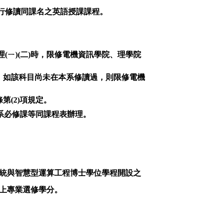
行修讀同課名之英語授課課程。
理
(
ㄧ
)(
二
)
時，限修電機資訊學院、理學院
，如該科目尚未在本系修讀過，則限修電機
條第
(2)
項規定。
系必修課等同課程表辦理。
統與智慧型運算工程博士學位學程
開設之
上專業選修學分。
。