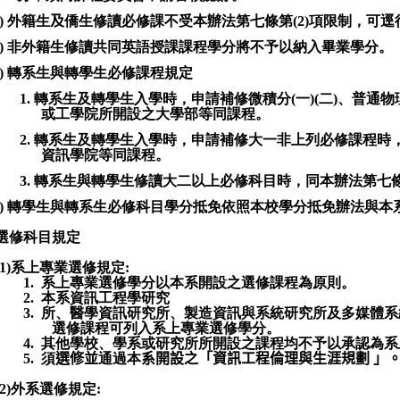
4)
外籍生
及
僑生修讀必修課不受本辦法第七條第
(2)
項限制，可逕
5)
非外籍生修讀共同英語授課課程學分將不予以納入畢業學分。
6)
轉系生與轉學生必修課程規定
1.
轉系生及轉學生入學時，申請補修微積分
(
一
)(
二
)
、普通物
或工學院所開設之大學部等同課程。
2.
轉系生及轉學生入學時，申請補修大一非上列必修課程時
資訊學院等同課程。
3.
轉系生與轉學生修讀大二以上必修科目時，同本辦法第七
7)
轉學生與轉系生必修科目學分抵免依照本校學分抵免辦法與本
選修科目規定
1)
系上專業選修規定
:
1.
系上專業選修學分以本系開設之選修課程為原則。
2.
本系資訊工程學研究
3.
所、醫學資訊研究所、製造資訊與系統研究所及
多媒體系
選修課程可列入系上專業選修學分。
4.
其他學校、學系或研究所所開設之課程均不予以承認為系
5.
須
選修並
通過本
系開設之「
資訊工程倫理與生涯規劃
」
2)
外系選修規定
: