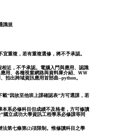
通識規
不宜重複，若有重複選修，將不予承認。
程相近，不予承認。電腦入門與應用、認識
與應用、各種視窗網路與資料庫介紹、ＷＷ
用、
拍出跨域資訊應用首部曲--python
。
載”因故至他班上課確認表”方可選課，若
畢本系必修科目但成績不及格者，方可修讀
於
”
國立成功大學資訊工程學系必修課等同
辦法第七條第
(2)
項限制。惟修讀科目之學