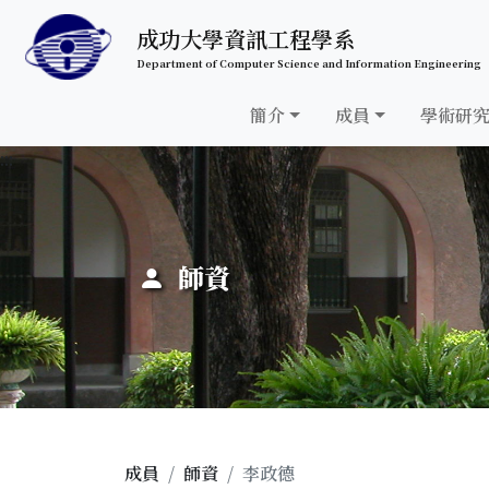
跳至中央內容區塊
成功大學資訊工程學系
Department of Computer Science and Information Engineering
簡介
成員
學術研
:::
師資
成員
師資
李政德