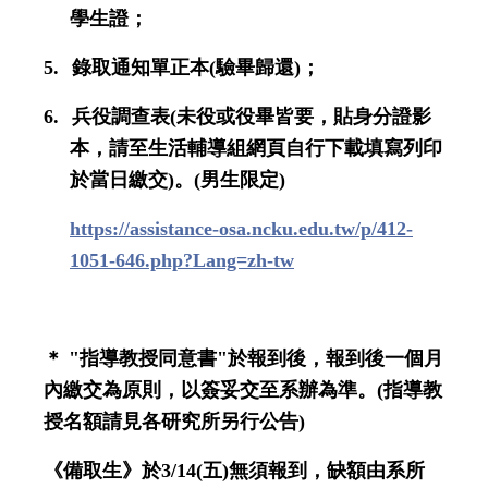
學生證；
5.
錄取通知單正本
(
驗畢歸還
)
；
6.
兵役調查表
(
未役或役畢皆要，貼身分證影
本，請至生活輔導組網頁自行下載填寫列印
於當日繳交
)
。
(
男生限定
)
https://assistance-osa.ncku.edu.tw/p/412-
1051-646.php?Lang=zh-tw
＊
"
指導教授同意書
"
於報到後，報到後一個月
內繳交為原則，以簽妥交至系辦為準。
(
指導教
授名額請見各研究所另行公告
)
《備取生》於
3/14(
五
)
無須報到，缺額由系所