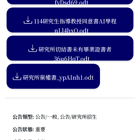
_fyDsd69.odt
114研究生指導教授同意書AI學程
_nLl4hxQ.odt
研究所切結書未有畢業證書者
_36u6HqT.odt
研究所棄權書_ypAInh1.odt
公告類型:
公告/一般, 公告/研究所招生
公告狀態:
重要