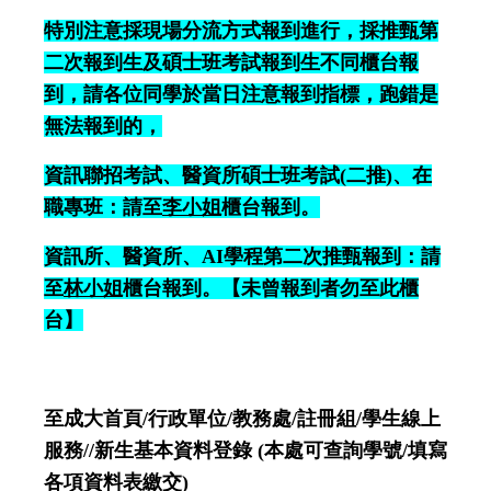
特別注意採現場分流方式報到進行，採推甄第
二次報到生及碩士班考試報到生不同櫃台報
到，請各位同學於當日注意報到指標，跑錯是
無法報到的，
資訊聯招考試、醫資所碩士班考試
(
二推
)
、在
職專班
：請至
李小姐
櫃台報到。
資訊所、醫資所、
AI
學程第二次推甄報到：請
至
林小姐
櫃台報到。【未曾報到者勿至此櫃
台】
至成大首頁
/
行政單位
/
教務處
/
註冊組
/
學生線上
服務
//
新生基本資料登錄
(
本處可查詢學號
/
填寫
各項資料表繳交
)