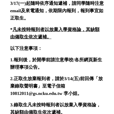
3/17(
一
)
起隨時依序通知遞補，請同學隨時注意
email
及來電通知，依期限內報到，報到事宜如
正取生。
*
凡未按時報到者以放棄入學資格論，其缺額
由備取生依次遞補。
以下注意事項：
1.
報到後，於開學前請注意學校
/
各所網頁新生
辦理事項公告。
2.
正取生放棄報到者，請於
3/14(
五
)
前回傳「放
棄錄取聲明書」至電子信箱
10812011@gs.ncku.edu.tw
李小姐。
3.
錄取生凡未按時報到者以放棄入學資格論，
其缺額由備取生依次遞補。