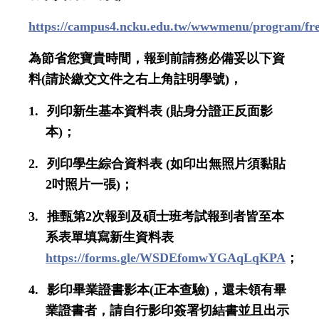
https://campus4.ncku.edu.tw/wwwmenu/program/fre
為節省您寶貴時間，報到前請務必備妥以下資
料
(
請於繳交文件之右上角註明學號
)
，
1.
列
印新生基本資料表
(
貼身分證正反面影
本
)
；
2.
列
印學生綜合資料表
(
如印出無照片須黏貼
2
吋照片一張
)
；
3.
推甄第
2
次報到及碩士班考試報到者皆至本
系表單填寫新生資料表
https://forms.gle/WSDEfomwYGAqLqKPA
；
4.
影印畢業證書影本
(
正本查驗
)
，還未領有畢
業證書者，請自行影印簽署切結書並且出示