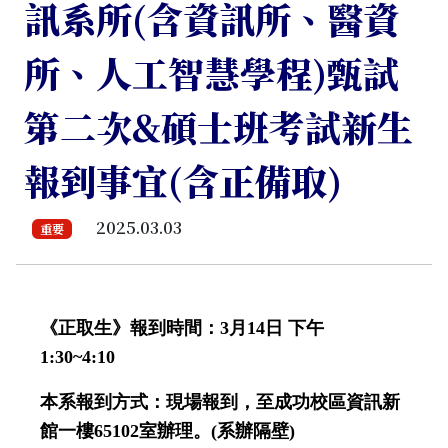
訊系所(含資訊所、醫資
所、人工智慧學程)甄試
第二次&碩士班考試新生
報到事宜(含正備取)
2025.03.03
重要
《正取生》報到時間：
3
月
14
日
下午
1:30~4:10
本系報到方式：現場報到，至成功校區資訊新
館一樓
65102
室辦理。
(
系辦隔壁
)