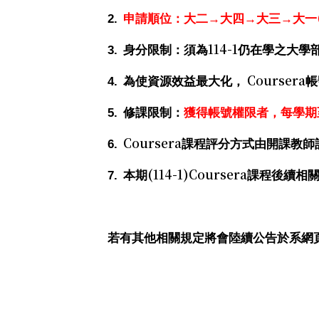
2.
申請順位：大二→大四→大三→大一
114-1
3.
身分限制：須為
仍在學之大學
Coursera
4.
為使資源效益最大化，
帳
5.
修課限制：
獲得帳號權限者，每學期
Coursera
6.
課程評分方式由開課教師
(114-1)Coursera
7.
本期
課程後續相
若有其他相關規定將會陸續公告於系網