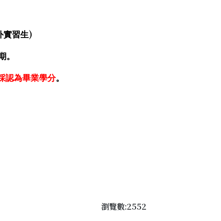
)
外實習生
期
。
採認為畢業學分
。
瀏覽數:2552