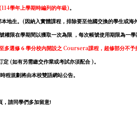
(114
)
學年上學期時編列的年級
。
(
部
本地生
。
因納入實體課程，排除要至他國交換的學生或海
號權限在學期間以獲取一次為限
，每次帳號使用期限為
一學
6
Coursera
至多選修
學分
校內開設之
課程，超修部分不予
(
)
訂定
如有另需繳交作業或考試亦須配合
。
關時程規劃將由本校雙語網站公告。
!
頁，請同學們多加留意