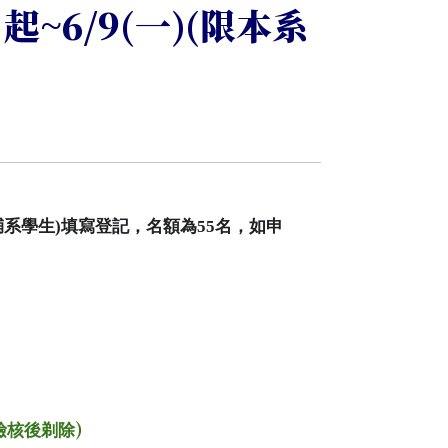
起~6/9(一)(限本系
輔系學生
)
填寫登記，名額為
55
名
，如申
)
檢核後剃除