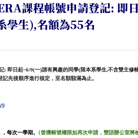
SERA課程帳號申請登記: 即日
學生),名額為55名
記
:
即日起
~6/9(
一
)
請有興趣的同學
(
限本系學生
,
不含雙主修
登記先後順序進行核定，至名額額滿為止。
W9
(
限
，每次
一學期
。
曾獲帳號權限如再次申請，雙語辦公室將