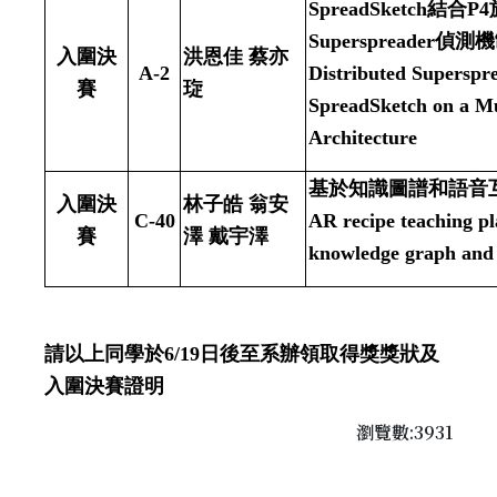
SpreadSketch
結合
P4
Superspreader
偵測機
入圍決
洪恩佳 蔡亦
A-2
Distributed Superspre
賽
琁
SpreadSketch on a Mu
Architecture
基於知識圖譜和語音
入圍決
林子皓 翁安
C-40
AR recipe teaching p
賽
澤 戴宇澤
knowledge graph and 
請以上同學於
6/19
日後至系辦領取得獎獎狀及
入圍決賽證明
瀏覽數:3931