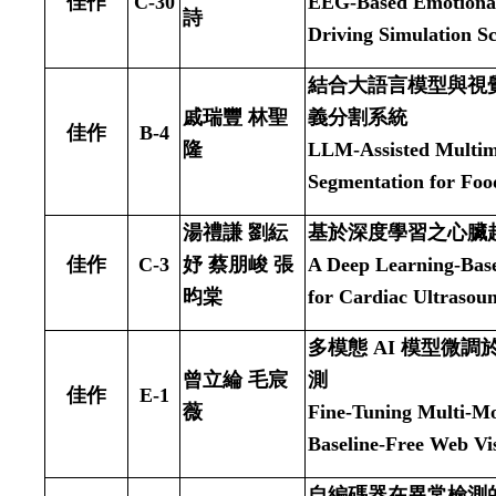
佳作
C-30
EEG-Based Emotional
詩
Driving Simulation S
結合大語言模型與視
戚瑞豐 林聖
義分割系統
佳作
B-4
隆
LLM-Assisted Multim
Segmentation for Foo
湯禮謙 劉紜
基於深度學習之心臟
佳作
C-3
妤 蔡朋峻 張
A Deep Learning-Bas
昀棠
for Cardiac Ultrasou
多模態
AI
模型微調
曾立綸 毛宸
測
佳作
E-1
薇
Fine-Tuning Multi-Mo
Baseline-Free Web Vis
自編碼器在異常檢測