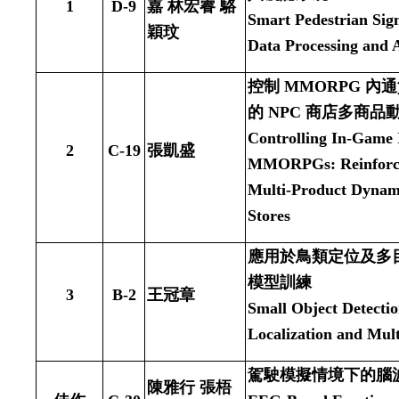
1
D-9
嘉 林宏睿 駱
Smart Pedestrian Si
穎玟
Data Processing and 
控制
MMORPG
內通
的
NPC
商店多商品
Controlling In-Game I
2
C-19
張凱盛
MMORPGs: Reinforce
Multi-Product Dynam
Stores
應用於鳥類定位及多
模型訓練
3
B-2
王冠章
Small Object Detecti
Localization and Mul
駕駛模擬情境下的腦
陳雅行 張梧