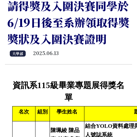
請得獎及入圍決賽同學於
6/19日後至系辦領取得獎
獎狀及入圍決賽證明
2025.06.13
大學部
資訊系
115
級畢業專題展得獎名
單
名次
組別
學生姓名
結合
YOLO
資料處理
陳珮綾 陳品
人號誌系統