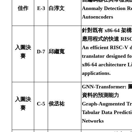
佳作
E-3
白淳文
Anomaly Detection Rel
Autoencoders
針對既有
x86-64
架構
應用程式的快速
RIS
入圍決
An efficient RISC-V 
D-7
邱繼寬
賽
translator designed fo
x86-64 architecture 
applications.
GNN-Transformer:
資料的預測能力
入圍決
C-5
侯丞祐
Graph-Augmented Tr
賽
Tabular Data Predict
Networks