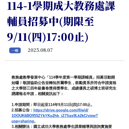
114-1學期成大教務處課
輔員招募中(期限至
9/11(四)17:00止)
2025.08.07
一般
教務處教學發展中心「
114
學年度第一學期課輔員」
招募活動開
始囉！敬請協助公告並轉知所屬學生，
鼓勵貴系所符合申請資格
之大學部三四年級書卷獎得獎學生、
成績優異之碩博士班研究生
踴躍報名申請，相關資訊如下：
1.
申請期間：即日起至
114
年
9
月
11
日
(
四
)17:00
止。
2.
招募公告：
https://drive.google.
com/file/d/
1OOUK6BQ955ZYkYKu2hb_
iZ7Sqs9Lk2kC/view?
usp=sharing
。
3.
相關辦法：國立成功大學教務處學生課業輔導與諮詢實施要