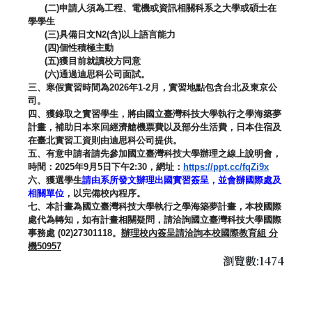
(
二
)
申請人須為工程、電機或資訊相關科系之大學或碩士在
學學生
(
三
)
具備日文
N2(
含
)
以上語言能力
(
四
)
個性積極主動
(
五
)
獲目前就讀校方同意
(
六
)
通過迪思科公司面試。
三、寒假實習時間為
2026
年
1-2
月，
實習地點包含台北及東京公
司。
四、獲錄取之實習學生，
將由國立臺灣科技大學執行之學海築夢
計畫，
補助日本來回經濟艙機票費以及部分生活費，
日本住宿及
在臺北實習工資則由迪思科公司提供。
五、有意申請者請先參加國立臺灣科技大學辦理之線上說明會，
時間：
2025
年
9
月
5
日下午
2:30
，網址：
https://
ppt.cc/fqZi9x
六、獲選學生
請由系所發文辦理出國實習簽呈，
並會辦國際處及
相關單位
，以完備校內程序。
七、本計畫為國立臺灣科技大學執行之學海築夢計畫，
本校國際
處代為轉知，如有計畫相關疑問，
請洽詢國立臺灣科技大學國際
事務處
(02)27301118
。
辦理校內簽呈請洽詢本校國際教育組 分
機
50957
瀏覽數:1474