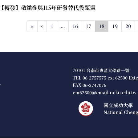
【轉發】敬邀參與115年研發替代役甄選
«
‹
1
...
16
17
18
19
20
70101 台南市東區大學路一號
TEL 06-2757575 ext 62500
Ext
w
FAX 06-2747076
em62500@email.ncku.edu.tw
國立成功大學
National Cheng