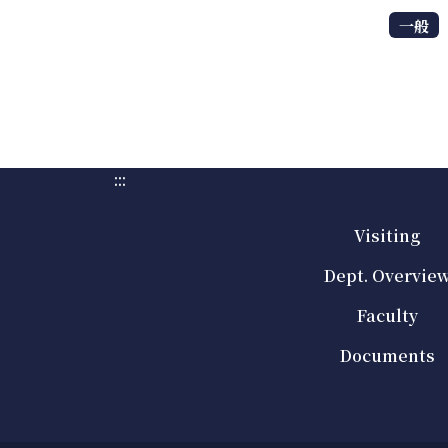
一般
:::
Visiting
Dept. Overvie
Faculty
Documents