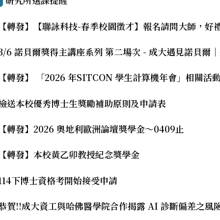
研究所選課提醒
【轉發】【聯詠科技-春季校園徵才】報名請問大師，好
3/6 諾貝爾獎得主講座系列 第二場次 - 成大遇見諾貝爾｜生命
【轉發】 「2026 年SITCON 學生計算機年會」相關活動 E
檢送本校優秀博士生獎勵補助原則及申請表
【轉發】2026 奧地利歐洲論壇獎學金～0409止
【轉發】本校黃乙卯教授紀念獎學金
114下博士資格考開始接受申請
恭賀!!成大資工與哈佛醫學院合作揭露 AI 診斷偏差之風險 登《Cell Repo