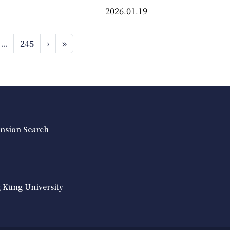
2026.01.19
...
245
›
»
ension Search
 Kung University