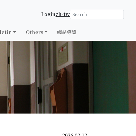
Login
zh-tw
letin
Others
網站導覽
2026.02.12