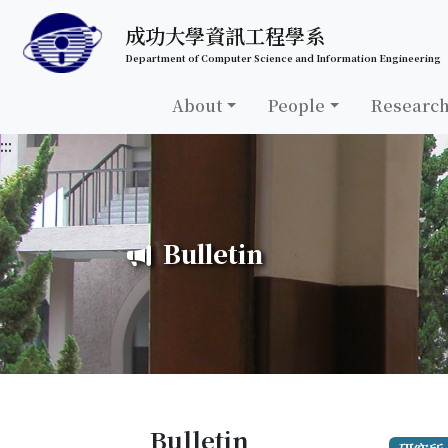
跳至中央內容區塊
成功大學資訊工程學系
Department of Computer Science and Information Engineering
About
People
Researc
:::
Bulletin
Bulletin