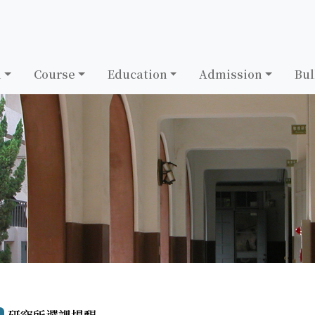
h
Course
Education
Admission
Bul